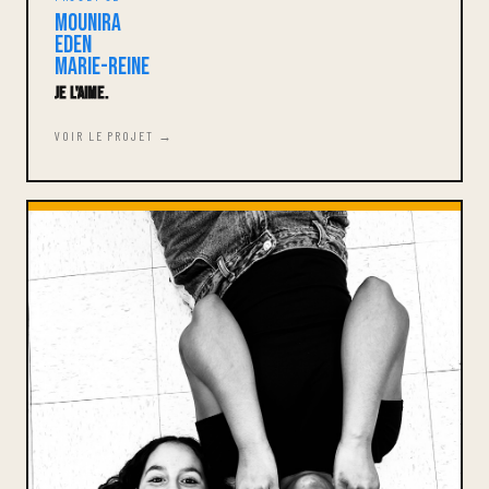
Mounira
Eden
Marie-Reine
Je l'aime.
VOIR LE PROJET →