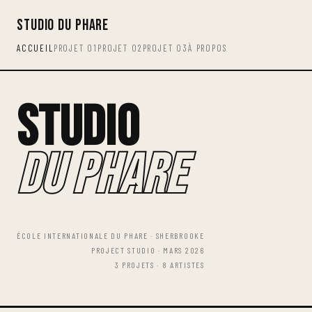
Studio Du Phare
ACCUEIL
PROJET 01
PROJET 02
PROJET 03
À PROPOS
Studio
Du Phare
ÉCOLE INTERNATIONALE DU PHARE · SHERBROOKE
PROJECT STUDIO · MARS 2026
3 PROJETS · 8 ARTISTES